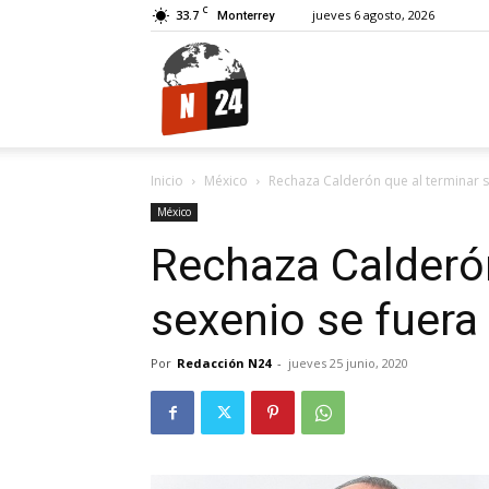
C
33.7
jueves 6 agosto, 2026
Monterrey
N24.
Inicio
México
Rechaza Calderón que al terminar s
México
Rechaza Calderón
sexenio se fuera 
Por
Redacción N24
-
jueves 25 junio, 2020