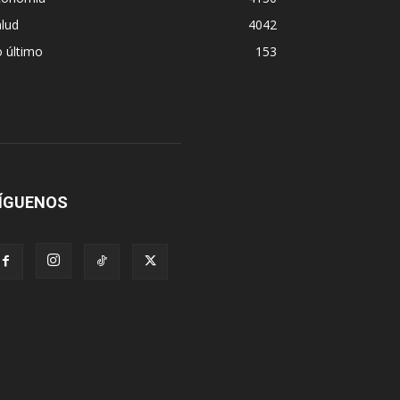
lud
4042
 último
153
ÍGUENOS