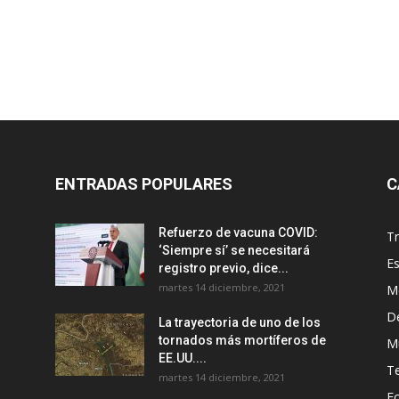
ENTRADAS POPULARES
C
Refuerzo de vacuna COVID:
T
‘Siempre sí’ se necesitará
E
registro previo, dice...
martes 14 diciembre, 2021
M
D
La trayectoria de uno de los
tornados más mortíferos de
M
EE.UU....
T
martes 14 diciembre, 2021
E