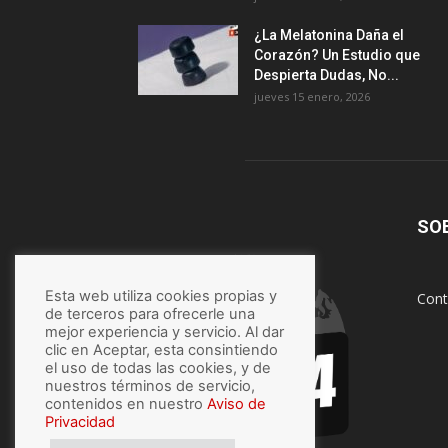
¿La Melatonina Daña el
Corazón? Un Estudio que
Despierta Dudas, No...
jueves 15 enero, 2026
SO
Esta web utiliza cookies propias y
Cont
de terceros para ofrecerle una
mejor experiencia y servicio. Al dar
clic en Aceptar, esta consintiendo
el uso de todas las cookies, y de
nuestros términos de servicio,
contenidos en nuestro
Aviso de
Privacidad