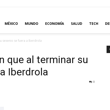
MÉXICO
MUNDO
ECONOMÍA
SALUD
TECH
DE
u sexenio se fuera a Iberdrola
 que al terminar su
a Iberdrola
0