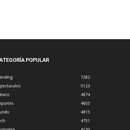
ATEGORÍA POPULAR
rending
7282
spectaculos
5123
éxico
4874
eportes
4855
undo
4815
ech
4751
conomía
4130