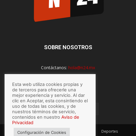
SOBRE NOSOTROS
Contáctanos:
hola@n24.mx
Esta web utiliza cookies propias y
de terceros para ofrecerle una
SÍGUENOS
mejor experiencia y servicio. Al dar
clic en Aceptar, esta consintiendo el
uso de todas las cookies, y de
nuestros términos de servicio,
contenidos en nuestro
Aviso de
Privacidad
México
Mundo
Economía
Salud
Tech
Deportes
Configuración de Cookies