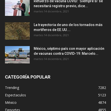
Refuerzo de vacuna COVID: ‘Siempre sí’ se
necesitará registro previo, dice...
martes 14 diciembre, 2021
La trayectoria de uno de los tornados más
mortíferos de EE.UU....
martes 14 diciembre, 2021
México, séptimo país con mayor aplicación
de vacunas contra COVID-19: Marcelo...
martes 14 diciembre, 2021
CATEGORÍA POPULAR
Trending
7282
Espectaculos
5123
México
4874
Deportes
4855