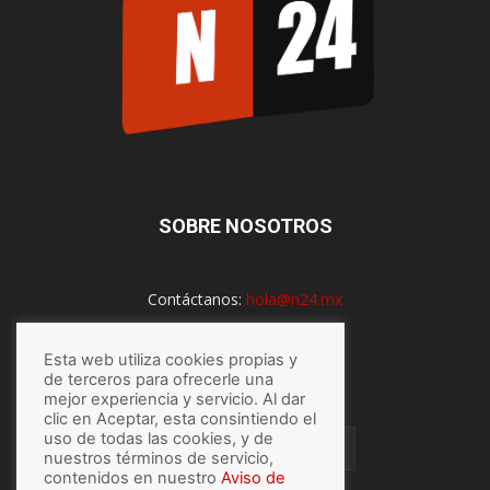
SOBRE NOSOTROS
Contáctanos:
hola@n24.mx
Esta web utiliza cookies propias y
SÍGUENOS
de terceros para ofrecerle una
mejor experiencia y servicio. Al dar
clic en Aceptar, esta consintiendo el
uso de todas las cookies, y de
nuestros términos de servicio,
contenidos en nuestro
Aviso de