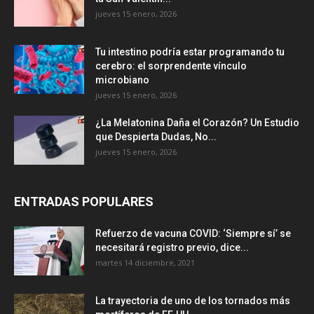
jueves 15 enero, 2026
Tu intestino podría estar programando tu
cerebro: el sorprendente vínculo
microbiano
jueves 15 enero, 2026
¿La Melatonina Daña el Corazón? Un Estudio
que Despierta Dudas, No...
jueves 15 enero, 2026
ENTRADAS POPULARES
Refuerzo de vacuna COVID: ‘Siempre sí’ se
necesitará registro previo, dice...
martes 14 diciembre, 2021
La trayectoria de uno de los tornados más