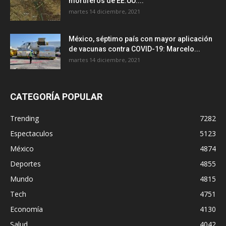
mortíferos de EE.UU....
martes 14 diciembre, 2021
México, séptimo país con mayor aplicación
de vacunas contra COVID-19: Marcelo...
martes 14 diciembre, 2021
CATEGORÍA POPULAR
Trending
7282
Espectaculos
5123
México
4874
Deportes
4855
Mundo
4815
Tech
4751
Economía
4130
Salud
4042