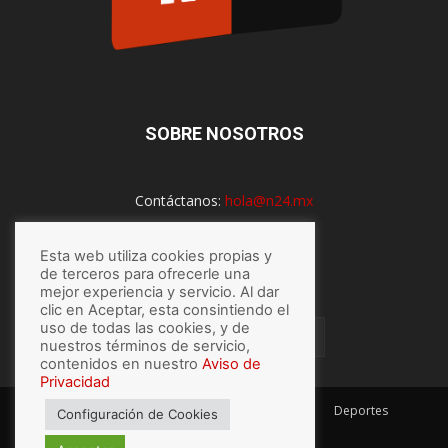
SOBRE NOSOTROS
Contáctanos:
hola@n24.mx
Esta web utiliza cookies propias y
de terceros para ofrecerle una
SÍGUENOS
mejor experiencia y servicio. Al dar
clic en Aceptar, esta consintiendo el
uso de todas las cookies, y de
nuestros términos de servicio,
contenidos en nuestro
Aviso de
Privacidad
México
Mundo
Economía
Salud
Tech
Deportes
Configuración de Cookies
Espectaculos
Lo último