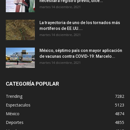
necesitará registro previo, dice...
martes 14 diciembre, 2021
La trayectoria de uno de los tornados más
mortíferos de EE.UU....
martes 14 diciembre, 2021
México, séptimo país con mayor aplicación
de vacunas contra COVID-19: Marcelo...
martes 14 diciembre, 2021
CATEGORÍA POPULAR
Trending
7282
Espectaculos
5123
México
4874
Deportes
4855