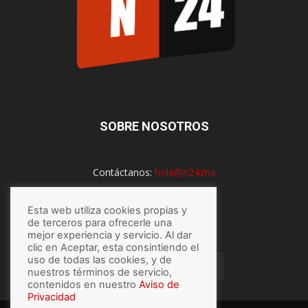
SOBRE NOSOTROS
Contáctanos:
hola@n24.mx
Esta web utiliza cookies propias y
de terceros para ofrecerle una
SÍGUENOS
mejor experiencia y servicio. Al dar
clic en Aceptar, esta consintiendo el
uso de todas las cookies, y de
nuestros términos de servicio,
contenidos en nuestro
Aviso de
Privacidad