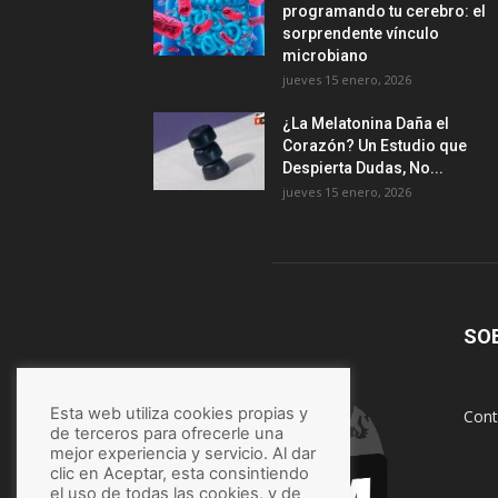
programando tu cerebro: el
sorprendente vínculo
microbiano
jueves 15 enero, 2026
¿La Melatonina Daña el
Corazón? Un Estudio que
Despierta Dudas, No...
jueves 15 enero, 2026
SO
Esta web utiliza cookies propias y
Cont
de terceros para ofrecerle una
mejor experiencia y servicio. Al dar
clic en Aceptar, esta consintiendo
el uso de todas las cookies, y de