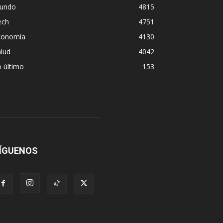
undo
4815
ech
4751
conomía
4130
lud
4042
 último
153
ÍGUENOS