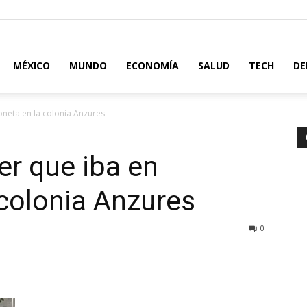
MÉXICO
MUNDO
ECONOMÍA
SALUD
TECH
DE
neta en la colonia Anzures
r que iba en
colonia Anzures
0