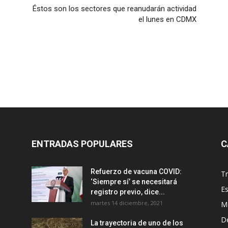
Éstos son los sectores que reanudarán actividad
el lunes en CDMX
ENTRADAS POPULARES
C
Refuerzo de vacuna COVID:
T
‘Siempre sí’ se necesitará
E
registro previo, dice...
martes 14 diciembre, 2021
M
D
La trayectoria de uno de los