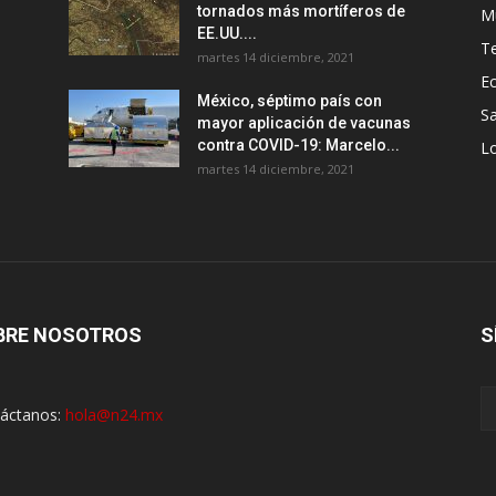
tornados más mortíferos de
M
EE.UU....
T
martes 14 diciembre, 2021
E
México, séptimo país con
Sa
mayor aplicación de vacunas
contra COVID-19: Marcelo...
Lo
martes 14 diciembre, 2021
BRE NOSOTROS
S
áctanos:
hola@n24.mx