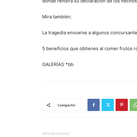
donde rendirá su declaración de los hechos
Mira también:
La tragedia envuelve a algunos concursant
5 beneficios que obtienes al comer frutos r
GALERÍAS *bb
Compartir
Artículo anterior