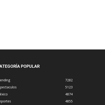
ATEGORÍA POPULAR
rending
7282
spectaculos
5123
éxico
4874
eportes
4855