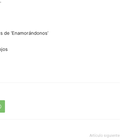
.
es de ‘Enamorándonos’
ojos
Artículo siguiente