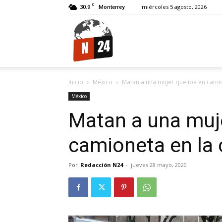
C
30.9
miércoles 5 agosto, 2026
Monterrey
N24.
Inicio
México
Matan a una mujer que iba en camio
México
Matan a una muje
camioneta en la 
Por
Redacción N24
-
jueves 28 mayo, 2020