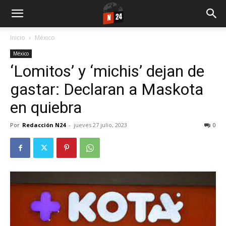
Inicio
México
México
‘Lomitos’ y ‘michis’ dejan de
gastar: Declaran a Maskota
en quiebra
Por
Redacción N24
-
jueves 27 julio, 2023
0