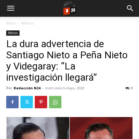
Inicio
México
México
La dura advertencia de
Santiago Nieto a Peña Nieto
y Videgaray: “La
investigación llegará”
Por
Redacción N24
-
miércoles 6 mayo, 2020
0