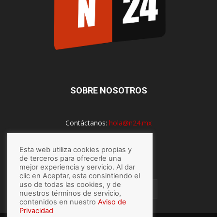
SOBRE NOSOTROS
Contáctanos:
hola@n24.mx
Esta web utiliza cookies propias y
SÍGUENOS
de terceros para ofrecerle una
mejor experiencia y servicio. Al dar
clic en Aceptar, esta consintiendo el
uso de todas las cookies, y de
nuestros términos de servicio,
contenidos en nuestro
Aviso de
Privacidad