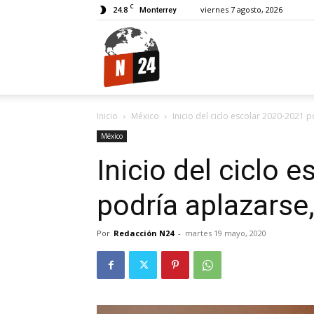
C
24.8
viernes 7 agosto, 2026
Monterrey
N24.
Inicio
México
Inicio del ciclo escolar 2020-2021 p
México
Inicio del ciclo 
podría aplazarse
Por
Redacción N24
-
martes 19 mayo, 2020