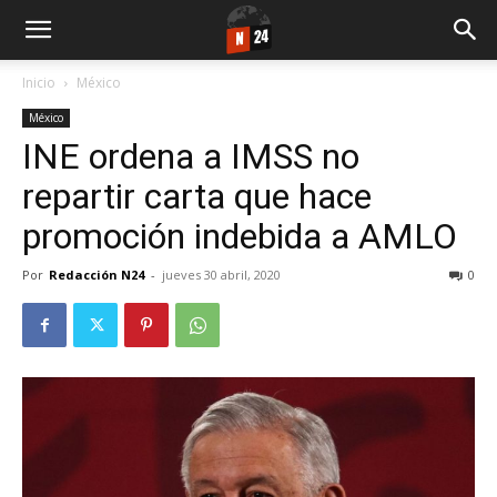
Inicio
México
México
INE ordena a IMSS no
repartir carta que hace
promoción indebida a AMLO
Por
Redacción N24
-
jueves 30 abril, 2020
0