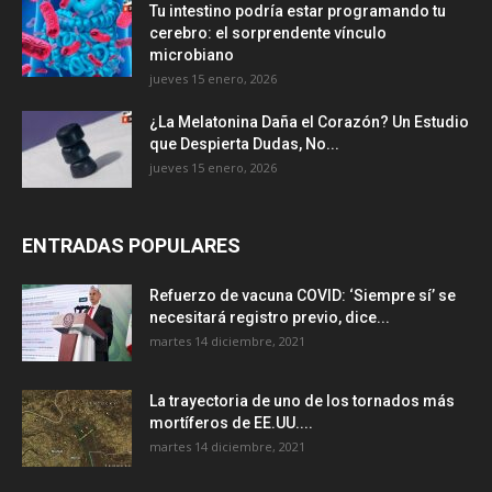
Tu intestino podría estar programando tu
cerebro: el sorprendente vínculo
microbiano
jueves 15 enero, 2026
¿La Melatonina Daña el Corazón? Un Estudio
que Despierta Dudas, No...
jueves 15 enero, 2026
ENTRADAS POPULARES
Refuerzo de vacuna COVID: ‘Siempre sí’ se
necesitará registro previo, dice...
martes 14 diciembre, 2021
La trayectoria de uno de los tornados más
mortíferos de EE.UU....
martes 14 diciembre, 2021