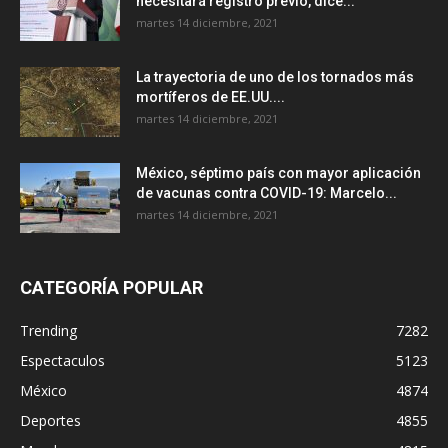
necesitará registro previo, dice...
martes 14 diciembre, 2021
La trayectoria de uno de los tornados más
mortíferos de EE.UU....
martes 14 diciembre, 2021
México, séptimo país con mayor aplicación
de vacunas contra COVID-19: Marcelo...
martes 14 diciembre, 2021
CATEGORÍA POPULAR
Trending
7282
Espectaculos
5123
México
4874
Deportes
4855