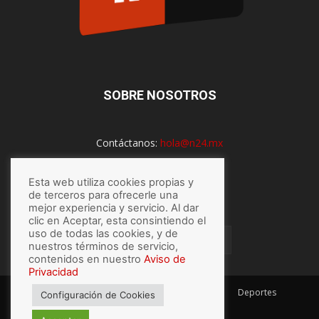
SOBRE NOSOTROS
Contáctanos:
hola@n24.mx
Esta web utiliza cookies propias y
de terceros para ofrecerle una
SÍGUENOS
mejor experiencia y servicio. Al dar
clic en Aceptar, esta consintiendo el
uso de todas las cookies, y de
nuestros términos de servicio,
contenidos en nuestro
Aviso de
Privacidad
México
Mundo
Economía
Salud
Tech
Deportes
Configuración de Cookies
Espectaculos
Lo último