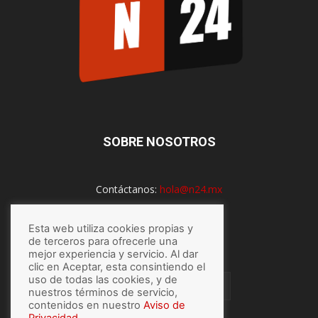
SOBRE NOSOTROS
Contáctanos:
hola@n24.mx
Esta web utiliza cookies propias y
SÍGUENOS
de terceros para ofrecerle una
mejor experiencia y servicio. Al dar
clic en Aceptar, esta consintiendo el
uso de todas las cookies, y de
nuestros términos de servicio,
contenidos en nuestro
Aviso de