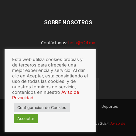
SOBRE NOSOTROS
Contáctanos:
hola@n24.mx
Esta web utiliza cookies propias y
de terceros para ofrecerle una
SÍGUENOS
mejor experiencia y servicio. Al dar
clic en Aceptar, esta consintiendo el
uso de todas las cookies, y de
nuestros términos de servicio,
contenidos en nuestro
Aviso de
Privacidad
México
Mundo
Economía
Salud
Tech
Deportes
Configuración de Cookies
Espectaculos
Lo último
Acceptar
© Hecho con
por N24.mx, Derechos Reservados 2024,
Aviso de
privacidad