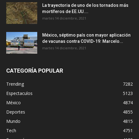
La trayectoria de uno de los tornados más
mortíferos de EE.UU....
martes 14 diciembre, 2021
México, séptimo país con mayor aplicación
de vacunas contra COVID-19: Marcelo...
martes 14 diciembre, 2021
CATEGORÍA POPULAR
Trending
7282
Espectaculos
5123
México
4874
Deportes
4855
Mundo
4815
Tech
4751