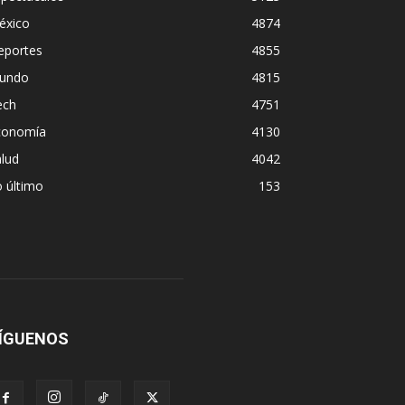
éxico
4874
eportes
4855
undo
4815
ech
4751
conomía
4130
lud
4042
 último
153
ÍGUENOS