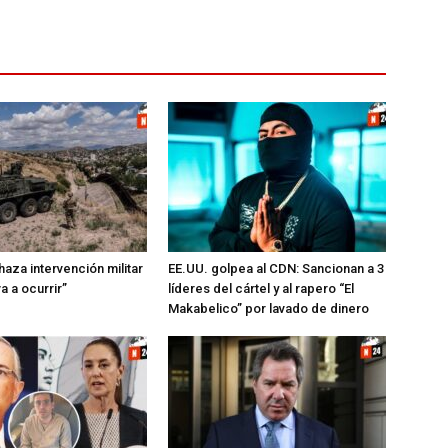
aza intervención militar
EE.UU. golpea al CDN: Sancionan a 3
a a ocurrir”
líderes del cártel y al rapero “El
Makabelico” por lavado de dinero