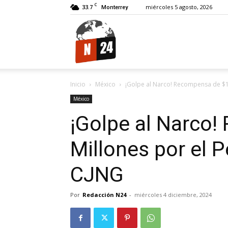
C
33.7
miércoles 5 agosto, 2026
Monterrey
N24.
Inicio
México
¡Golpe al Narco! Recompensa de $15
México
¡Golpe al Narco
Millones por el 
CJNG
Por
Redacción N24
-
miércoles 4 diciembre, 2024