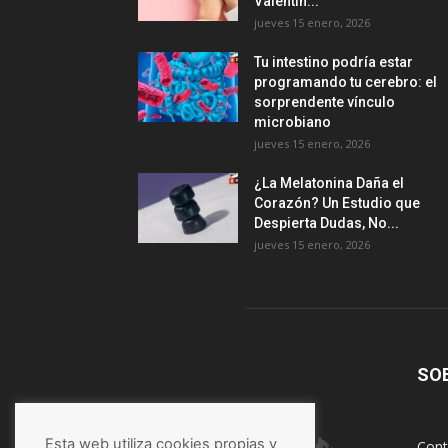
Valentín...
jueves 15 enero, 2026
Tu intestino podría estar
programando tu cerebro: el
sorprendente vínculo
microbiano
jueves 15 enero, 2026
¿La Melatonina Daña el
Corazón? Un Estudio que
Despierta Dudas, No...
jueves 15 enero, 2026
SO
Esta web utiliza cookies propias y
Cont