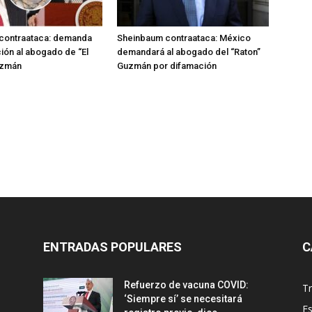
contraataca: demanda
Sheinbaum contraataca: México
ión al abogado de “El
demandará al abogado del “Raton”
uzmán
Guzmán por difamación
ENTRADAS POPULARES
C
Refuerzo de vacuna COVID:
T
‘Siempre sí’ se necesitará
E