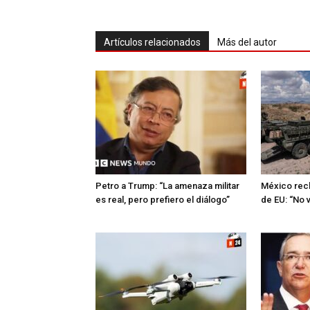
Artículos relacionados
Más del autor
Petro a Trump: “La amenaza militar
México rech
es real, pero prefiero el diálogo”
de EU: “No v