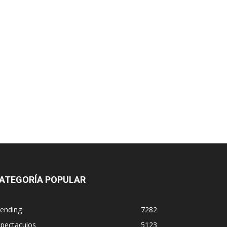
ATEGORÍA POPULAR
rending
7282
spectaculos
5123