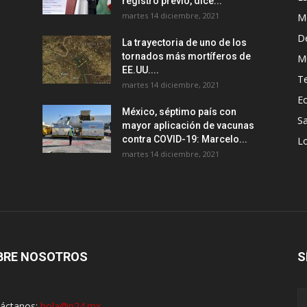
registro previo, dice...
martes 14 diciembre, 2021
M
D
La trayectoria de uno de los
tornados más mortíferos de
M
EE.UU....
T
martes 14 diciembre, 2021
E
México, séptimo país con
Sa
mayor aplicación de vacunas
contra COVID-19: Marcelo...
Lo
martes 14 diciembre, 2021
BRE NOSOTROS
S
áctanos:
hola@n24.mx