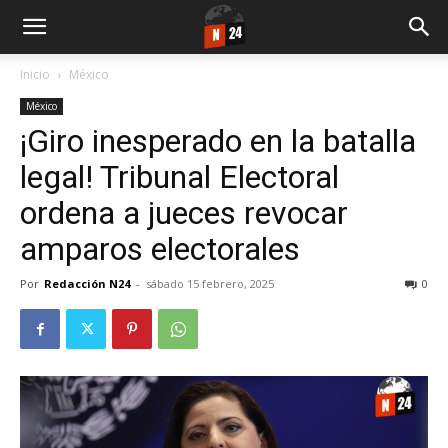
Inicio
México
México
¡Giro inesperado en la batalla
legal! Tribunal Electoral
ordena a jueces revocar
amparos electorales
Por
Redacción N24
-
sábado 15 febrero, 2025
0