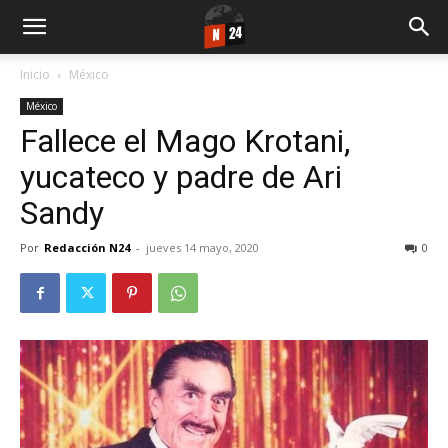
Inicio
México
México
Fallece el Mago Krotani,
yucateco y padre de Ari
Sandy
Por
Redacción N24
-
jueves 14 mayo, 2020
0