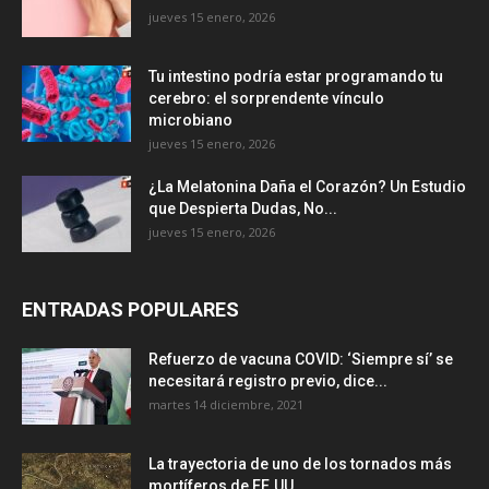
jueves 15 enero, 2026
Tu intestino podría estar programando tu
cerebro: el sorprendente vínculo
microbiano
jueves 15 enero, 2026
¿La Melatonina Daña el Corazón? Un Estudio
que Despierta Dudas, No...
jueves 15 enero, 2026
ENTRADAS POPULARES
Refuerzo de vacuna COVID: ‘Siempre sí’ se
necesitará registro previo, dice...
martes 14 diciembre, 2021
La trayectoria de uno de los tornados más
mortíferos de EE.UU....