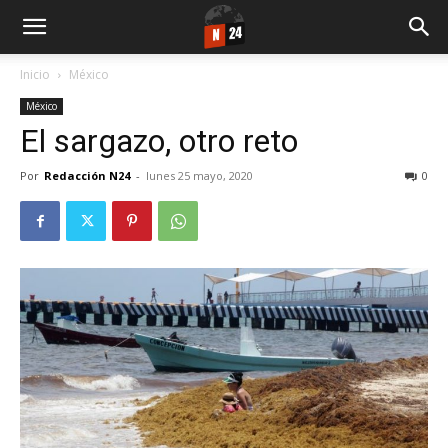
Inicio
México
México
El sargazo, otro reto
Por
Redacción N24
-
lunes 25 mayo, 2020
0