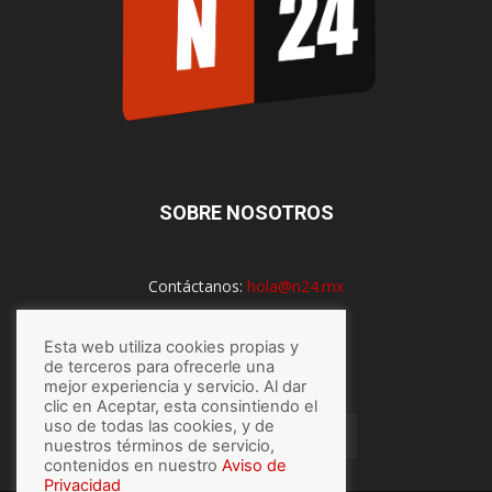
SOBRE NOSOTROS
Contáctanos:
hola@n24.mx
Esta web utiliza cookies propias y
de terceros para ofrecerle una
SÍGUENOS
mejor experiencia y servicio. Al dar
clic en Aceptar, esta consintiendo el
uso de todas las cookies, y de
nuestros términos de servicio,
contenidos en nuestro
Aviso de
Privacidad