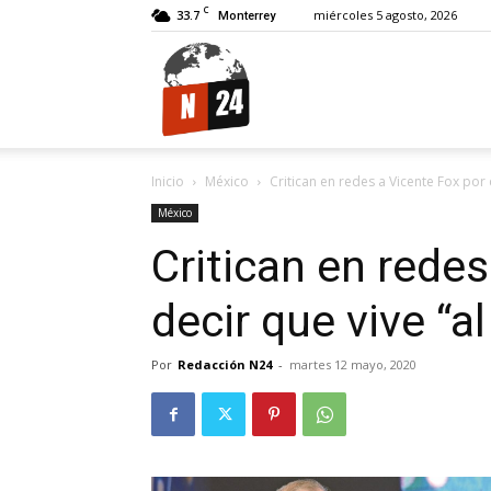
C
33.7
miércoles 5 agosto, 2026
Monterrey
N24.
Inicio
México
Critican en redes a Vicente Fox por d
México
Critican en redes
decir que vive “al
Por
Redacción N24
-
martes 12 mayo, 2020