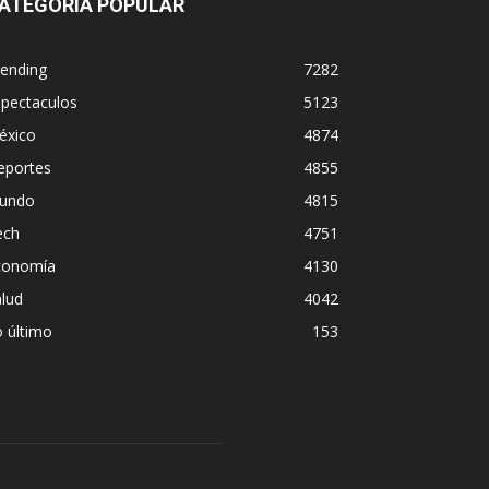
ATEGORÍA POPULAR
rending
7282
spectaculos
5123
éxico
4874
eportes
4855
undo
4815
ech
4751
conomía
4130
lud
4042
 último
153