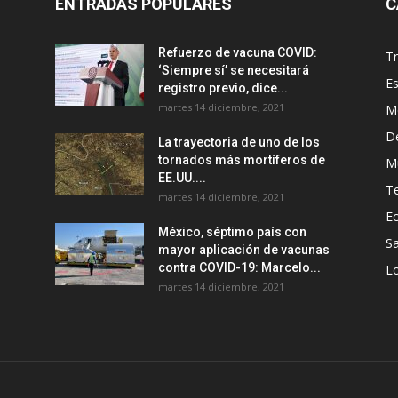
ENTRADAS POPULARES
C
Refuerzo de vacuna COVID:
T
‘Siempre sí’ se necesitará
E
registro previo, dice...
martes 14 diciembre, 2021
M
D
La trayectoria de uno de los
tornados más mortíferos de
M
EE.UU....
T
martes 14 diciembre, 2021
E
México, séptimo país con
Sa
mayor aplicación de vacunas
contra COVID-19: Marcelo...
Lo
martes 14 diciembre, 2021