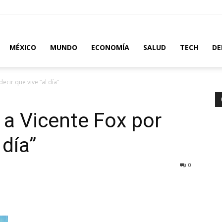
MÉXICO
MUNDO
ECONOMÍA
SALUD
TECH
DE
ecir que vive “al día”
 a Vicente Fox por
 día”
0