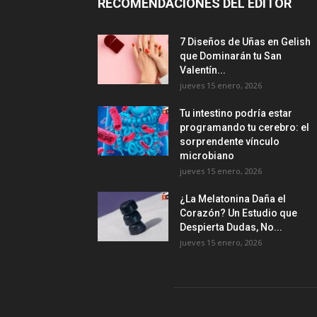
RECOMENDACIONES DEL EDITOR
7 Diseños de Uñas en Gelish
que Dominarán tu San
Valentín...
jueves 15 enero, 2026
Tu intestino podría estar
programando tu cerebro: el
sorprendente vínculo
microbiano
jueves 15 enero, 2026
¿La Melatonina Daña el
Corazón? Un Estudio que
Despierta Dudas, No...
jueves 15 enero, 2026