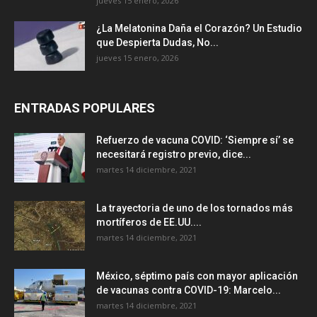
jueves 15 enero, 2026
¿La Melatonina Daña el Corazón? Un Estudio
que Despierta Dudas, No...
jueves 15 enero, 2026
ENTRADAS POPULARES
Refuerzo de vacuna COVID: ‘Siempre sí’ se
necesitará registro previo, dice...
martes 14 diciembre, 2021
La trayectoria de uno de los tornados más
mortíferos de EE.UU....
martes 14 diciembre, 2021
México, séptimo país con mayor aplicación
de vacunas contra COVID-19: Marcelo...
martes 14 diciembre, 2021