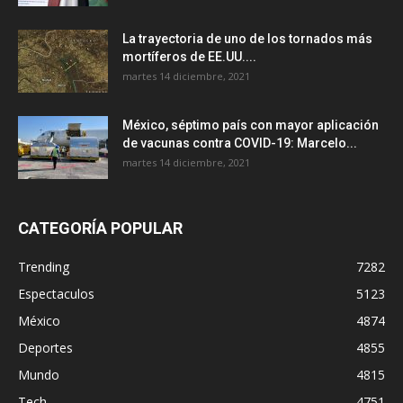
La trayectoria de uno de los tornados más
mortíferos de EE.UU....
martes 14 diciembre, 2021
México, séptimo país con mayor aplicación
de vacunas contra COVID-19: Marcelo...
martes 14 diciembre, 2021
CATEGORÍA POPULAR
Trending
7282
Espectaculos
5123
México
4874
Deportes
4855
Mundo
4815
Tech
4751