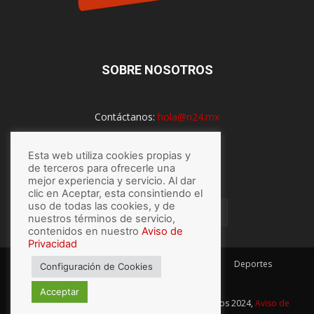
SOBRE NOSOTROS
Contáctanos:
hola@n24.mx
Esta web utiliza cookies propias y
SÍGUENOS
de terceros para ofrecerle una
mejor experiencia y servicio. Al dar
clic en Aceptar, esta consintiendo el
uso de todas las cookies, y de
nuestros términos de servicio,
contenidos en nuestro
Aviso de
Privacidad
México
Mundo
Economía
Salud
Tech
Deportes
Configuración de Cookies
Espectaculos
Lo último
Acceptar
© Hecho con
por N24.mx, Derechos Reservados 2024,
Aviso de