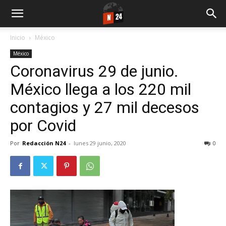
Inicio
México
México
Coronavirus 29 de junio.
México llega a los 220 mil
contagios y 27 mil decesos
por Covid
Por
Redacción N24
-
lunes 29 junio, 2020
0