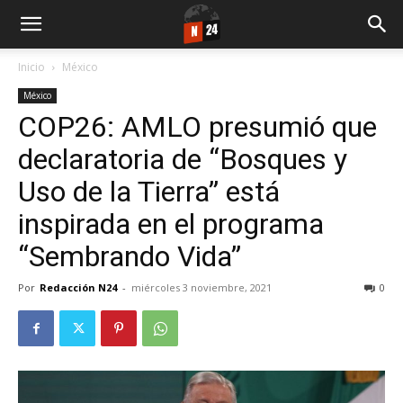
Inicio
México
México
COP26: AMLO presumió que
declaratoria de “Bosques y
Uso de la Tierra” está
inspirada en el programa
“Sembrando Vida”
Por
Redacción N24
-
miércoles 3 noviembre, 2021
0