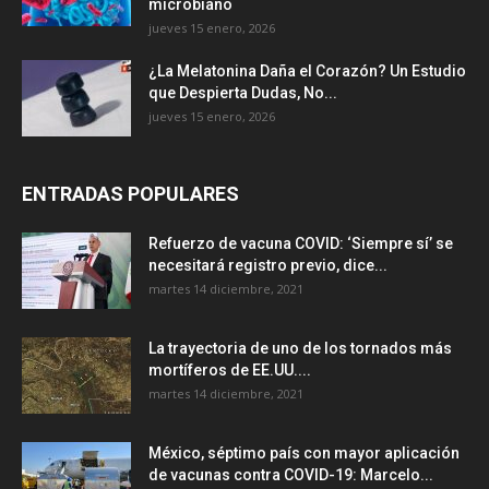
microbiano
jueves 15 enero, 2026
¿La Melatonina Daña el Corazón? Un Estudio
que Despierta Dudas, No...
jueves 15 enero, 2026
ENTRADAS POPULARES
Refuerzo de vacuna COVID: ‘Siempre sí’ se
necesitará registro previo, dice...
martes 14 diciembre, 2021
La trayectoria de uno de los tornados más
mortíferos de EE.UU....
martes 14 diciembre, 2021
México, séptimo país con mayor aplicación
de vacunas contra COVID-19: Marcelo...