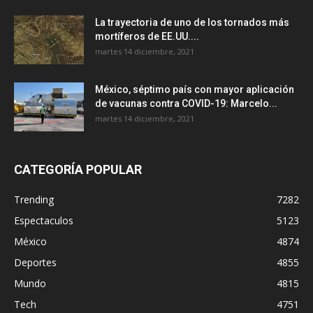
La trayectoria de uno de los tornados más
mortíferos de EE.UU....
martes 14 diciembre, 2021
México, séptimo país con mayor aplicación
de vacunas contra COVID-19: Marcelo...
martes 14 diciembre, 2021
CATEGORÍA POPULAR
Trending
7282
Espectaculos
5123
México
4874
Deportes
4855
Mundo
4815
Tech
4751