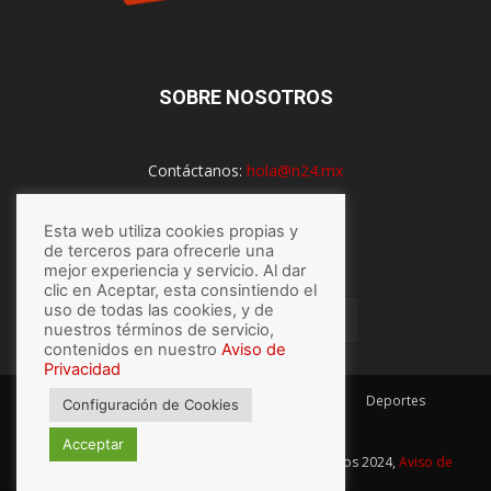
SOBRE NOSOTROS
Contáctanos:
hola@n24.mx
Esta web utiliza cookies propias y
SÍGUENOS
de terceros para ofrecerle una
mejor experiencia y servicio. Al dar
clic en Aceptar, esta consintiendo el
uso de todas las cookies, y de
nuestros términos de servicio,
contenidos en nuestro
Aviso de
Privacidad
México
Mundo
Economía
Salud
Tech
Deportes
Configuración de Cookies
Espectaculos
Lo último
Acceptar
© Hecho con
por N24.mx, Derechos Reservados 2024,
Aviso de
privacidad