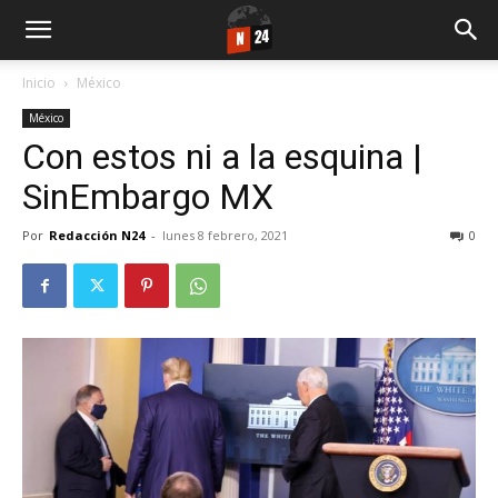
Inicio
México
México
Con estos ni a la esquina |
SinEmbargo MX
Por
Redacción N24
-
lunes 8 febrero, 2021
0