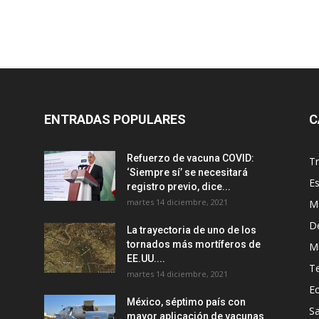
ENTRADAS POPULARES
C
Refuerzo de vacuna COVID:
T
‘Siempre sí’ se necesitará
E
registro previo, dice...
martes 14 diciembre, 2021
M
D
La trayectoria de uno de los
tornados más mortíferos de
M
EE.UU....
T
martes 14 diciembre, 2021
E
México, séptimo país con
Sa
mayor aplicación de vacunas