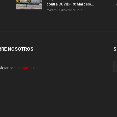
contra COVID-19: Marcelo...
Lo
martes 14 diciembre, 2021
BRE NOSOTROS
S
áctanos:
hola@n24.mx