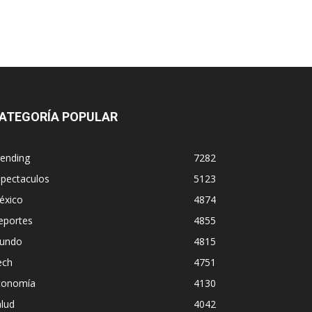
ATEGORÍA POPULAR
rending
7282
spectaculos
5123
éxico
4874
eportes
4855
undo
4815
ech
4751
conomía
4130
lud
4042