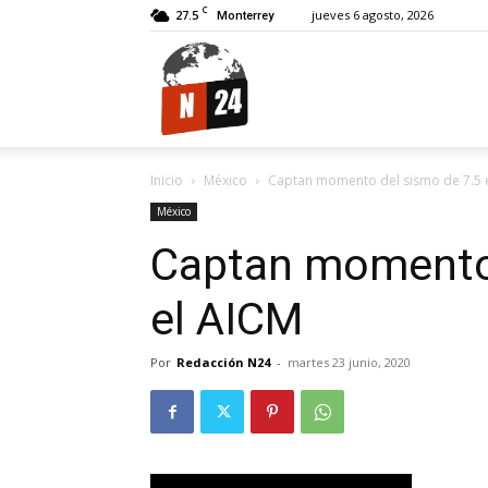
C
27.5
jueves 6 agosto, 2026
Monterrey
N24.
Inicio
México
Captan momento del sismo de 7.5 
México
Captan momento 
el AICM
Por
Redacción N24
-
martes 23 junio, 2020