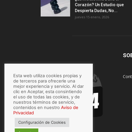
Corazón? Un Estudio que
Despierta Dudas, No...
jueves 15 enero, 2026
SO
Esta web utiliza cookies propias y
Cont
de terceros para ofrecerle una
mejor experiencia y servicio. Al dar
clic en Aceptar, esta consintiendo
el uso de todas las cookies, y de
nuestros términos de servicio,
contenidos en nuestro
Aviso de
Privacidad
Configuración de Cookies