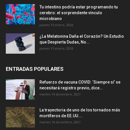
Tu intestino podría estar programando tu
cerebro: el sorprendente vínculo
microbiano
jueves 15 enero, 2026
¿La Melatonina Daña el Corazón? Un Estudio
que Despierta Dudas, No...
jueves 15 enero, 2026
ENTRADAS POPULARES
Refuerzo de vacuna COVID: ‘Siempre sí’ se
necesitará registro previo, dice...
martes 14 diciembre, 2021
La trayectoria de uno de los tornados más
mortíferos de EE.UU....
martes 14 diciembre, 2021