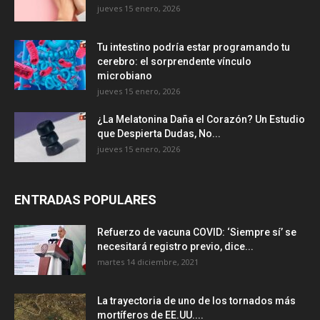
jueves 15 enero, 2026
Tu intestino podría estar programando tu
cerebro: el sorprendente vínculo
microbiano
jueves 15 enero, 2026
¿La Melatonina Daña el Corazón? Un Estudio
que Despierta Dudas, No...
jueves 15 enero, 2026
ENTRADAS POPULARES
Refuerzo de vacuna COVID: ‘Siempre sí’ se
necesitará registro previo, dice...
martes 14 diciembre, 2021
La trayectoria de uno de los tornados más
mortíferos de EE.UU....