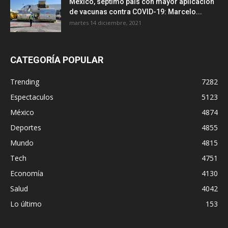
México, séptimo país con mayor aplicación
de vacunas contra COVID-19: Marcelo...
martes 14 diciembre, 2021
CATEGORÍA POPULAR
Trending
7282
Espectaculos
5123
México
4874
Deportes
4855
Mundo
4815
Tech
4751
Economía
4130
Salud
4042
Lo último
153