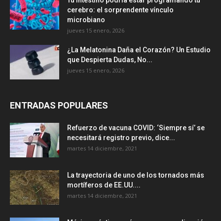
Tu intestino podría estar programando tu
cerebro: el sorprendente vínculo
microbiano
jueves 15 enero, 2026
¿La Melatonina Daña el Corazón? Un Estudio
que Despierta Dudas, No...
jueves 15 enero, 2026
ENTRADAS POPULARES
Refuerzo de vacuna COVID: ‘Siempre sí’ se
necesitará registro previo, dice...
martes 14 diciembre, 2021
La trayectoria de uno de los tornados más
mortíferos de EE.UU....
martes 14 diciembre, 2021