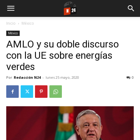
Inicio
México
México
AMLO y su doble discurso
con la UE sobre energías
verdes
Por
Redacción N24
-
lunes 25 mayo, 2020
0