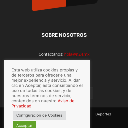
SOBRE NOSOTROS
Contáctanos:
hola@n24.mx
Esta web utiliza cookies propias y
SÍGUENOS
de terceros para ofrecerle una
mejor experiencia y servicio. Al dar
clic en Aceptar, esta consintiendo el
uso de todas las cookies, y de
nuestros términos de servicio,
contenidos en nuestro
Aviso de
Privacidad
México
Mundo
Economía
Salud
Tech
Deportes
Configuración de Cookies
Espectaculos
Lo último
Acceptar