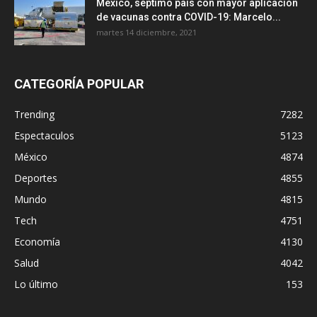
México, séptimo país con mayor aplicación
de vacunas contra COVID-19: Marcelo...
martes 14 diciembre, 2021
CATEGORÍA POPULAR
Trending
7282
Espectaculos
5123
México
4874
Deportes
4855
Mundo
4815
Tech
4751
Economía
4130
Salud
4042
Lo último
153