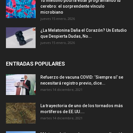
Tu intestino podría estar programando tu
cerebro: el sorprendente vínculo
microbiano
jueves 15 enero, 2026
¿La Melatonina Daña el Corazón? Un Estudio
que Despierta Dudas, No...
jueves 15 enero, 2026
ENTRADAS POPULARES
Refuerzo de vacuna COVID: ‘Siempre sí’ se
necesitará registro previo, dice...
martes 14 diciembre, 2021
La trayectoria de uno de los tornados más
mortíferos de EE.UU....
martes 14 diciembre, 2021