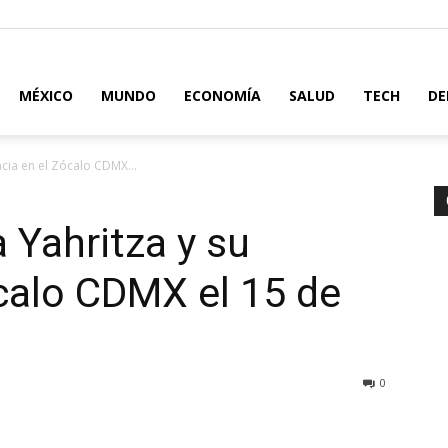
MÉXICO
MUNDO
ECONOMÍA
SALUD
TECH
DE
cia en el Zócalo CDMX...
 Yahritza y su
calo CDMX el 15 de
0