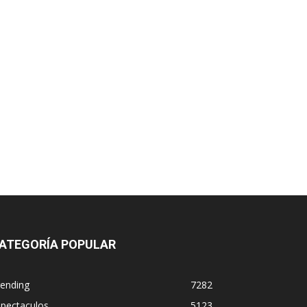
ATEGORÍA POPULAR
rending
7282
spectaculos
5123