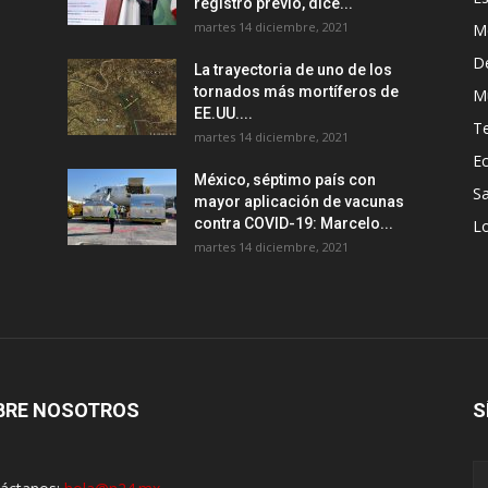
registro previo, dice...
martes 14 diciembre, 2021
M
D
La trayectoria de uno de los
tornados más mortíferos de
M
EE.UU....
T
martes 14 diciembre, 2021
E
México, séptimo país con
Sa
mayor aplicación de vacunas
contra COVID-19: Marcelo...
Lo
martes 14 diciembre, 2021
BRE NOSOTROS
S