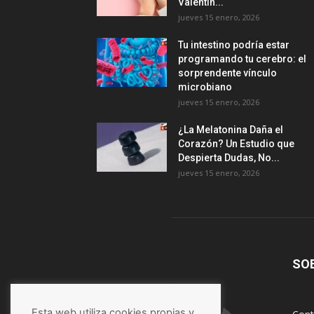
Valentín...
jueves 15 enero, 2026
Tu intestino podría estar
programando tu cerebro: el
sorprendente vínculo
microbiano
jueves 15 enero, 2026
¿La Melatonina Daña el
Corazón? Un Estudio que
Despierta Dudas, No...
jueves 15 enero, 2026
SO
Esta web utiliza cookies propias y