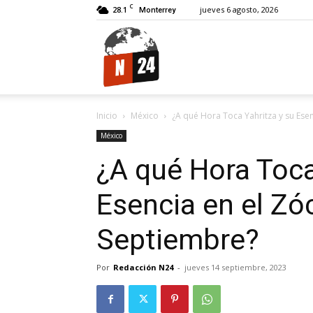
C
28.1
jueves 6 agosto, 2026
Monterrey
N24.
Inicio
México
¿A qué Hora Toca Yahritza y su Esen
México
¿A qué Hora Toca
Esencia en el Zó
Septiembre?
Por
Redacción N24
-
jueves 14 septiembre, 2023