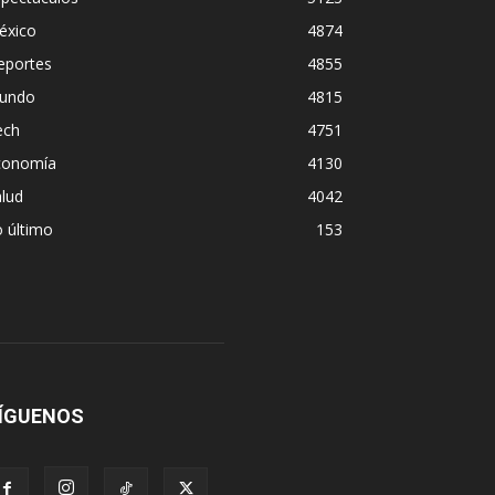
éxico
4874
eportes
4855
undo
4815
ech
4751
conomía
4130
lud
4042
 último
153
ÍGUENOS