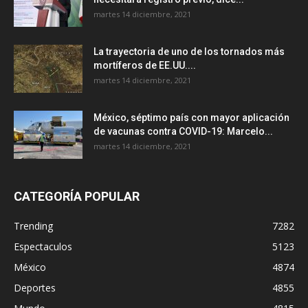
martes 14 diciembre, 2021
La trayectoria de uno de los tornados más
mortíferos de EE.UU....
martes 14 diciembre, 2021
México, séptimo país con mayor aplicación
de vacunas contra COVID-19: Marcelo...
martes 14 diciembre, 2021
CATEGORÍA POPULAR
Trending
7282
Espectaculos
5123
México
4874
Deportes
4855