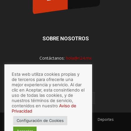
SOBRE NOSOTROS
Contáctanos:
hola@n24.mx
Esta web utiliza cookies propias y
SÍGUENOS
de terceros para ofrecerle una
mejor experiencia y servicio. Al dar
clic en Aceptar, esta consintiendo el
uso de todas las cookies, y de
nuestros términos de servicio,
contenidos en nuestro
Aviso de
Privacidad
México
Mundo
Economía
Salud
Tech
Deportes
Configuración de Cookies
Espectaculos
Lo último