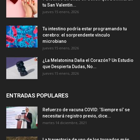
tu San Valentín...
jueves 15 enero, 2026
Tu intestino podría estar programando tu
cerebro: el sorprendente vínculo
microbiano
jueves 15 enero, 2026
¿La Melatonina Daña el Corazón? Un Estudio
que Despierta Dudas, No...
jueves 15 enero, 2026
ENTRADAS POPULARES
Refuerzo de vacuna COVID: ‘Siempre sí’ se
necesitará registro previo, dice...
martes 14 diciembre, 2021
La trayectoria de uno de los tornados más