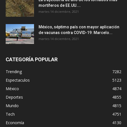
mortíferos de EE.UU....
martes 14 diciembre, 2021
México, séptimo país con mayor aplicación
de vacunas contra COVID-19: Marcelo...
martes 14 diciembre, 2021
CATEGORÍA POPULAR
Trending
7282
Espectaculos
5123
México
4874
Deportes
4855
Mundo
4815
Tech
4751
Economía
4130