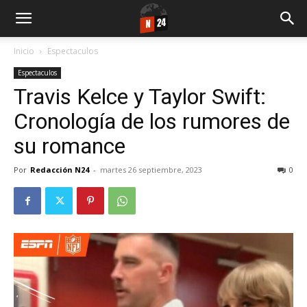
Inicio
Espectaculos
Espectaculos
Travis Kelce y Taylor Swift:
Cronología de los rumores de
su romance
Por
Redacción N24
-
martes 26 septiembre, 2023
0