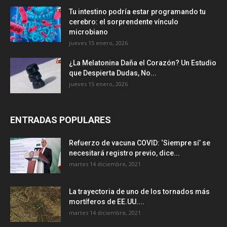
Tu intestino podría estar programando tu
cerebro: el sorprendente vínculo
microbiano
jueves 15 enero, 2026
¿La Melatonina Daña el Corazón? Un Estudio
que Despierta Dudas, No...
jueves 15 enero, 2026
ENTRADAS POPULARES
Refuerzo de vacuna COVID: ‘Siempre sí’ se
necesitará registro previo, dice...
martes 14 diciembre, 2021
La trayectoria de uno de los tornados más
mortíferos de EE.UU....
martes 14 diciembre, 2021