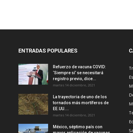
ENTRADAS POPULARES
C
Refuerzo de vacuna COVID:
T
‘Siempre sí’ se necesitará
E
registro previo, dice...
martes 14 diciembre, 2021
M
D
La trayectoria de uno de los
tornados más mortíferos de
M
EE.UU....
T
martes 14 diciembre, 2021
E
México, séptimo país con
Sa
mayor aplicación de vacunas