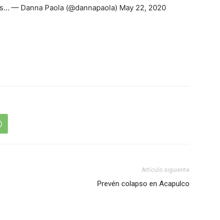
ras… — Danna Paola (@dannapaola) May 22, 2020
Artículo siguiente
Prevén colapso en Acapulco