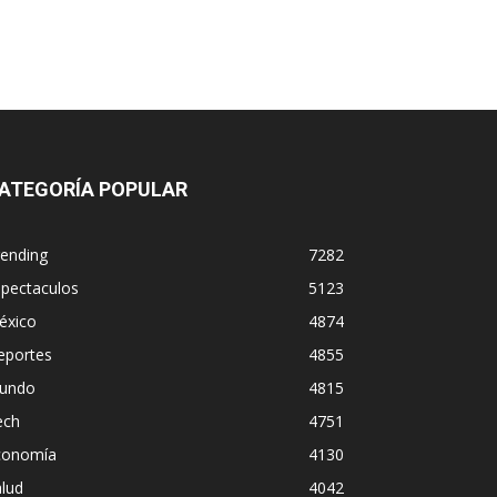
ATEGORÍA POPULAR
rending
7282
spectaculos
5123
éxico
4874
eportes
4855
undo
4815
ech
4751
conomía
4130
lud
4042