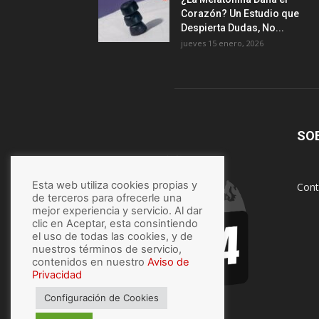
Corazón? Un Estudio que
Despierta Dudas, No...
jueves 15 enero, 2026
SO
Esta web utiliza cookies propias y
Cont
de terceros para ofrecerle una
mejor experiencia y servicio. Al dar
clic en Aceptar, esta consintiendo
el uso de todas las cookies, y de
nuestros términos de servicio,
contenidos en nuestro
Aviso de
Privacidad
Configuración de Cookies