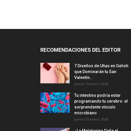
RECOMENDACIONES DEL EDITOR
7 Diseños de Uñas en Gelish
que Dominarán tu San
Valentín...
jueves 15 enero, 2026
Tu intestino podría estar
programando tu cerebro: el
sorprendente vínculo
microbiano
jueves 15 enero, 2026
¿La Melatonina Daña el