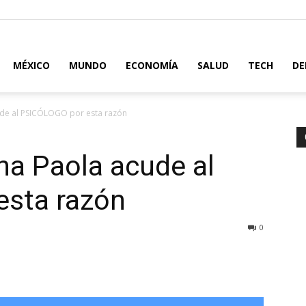
MÉXICO
MUNDO
ECONOMÍA
SALUD
TECH
DE
de al PSICÓLOGO por esta razón
na Paola acude al
sta razón
0