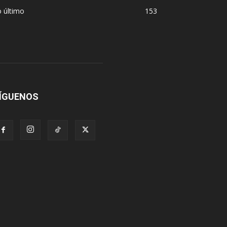
 último
153
ÍGUENOS