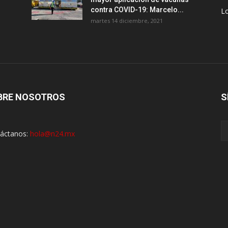
contra COVID-19: Marcelo...
Lo
martes 14 diciembre, 2021
BRE NOSOTROS
S
áctanos:
hola@n24.mx