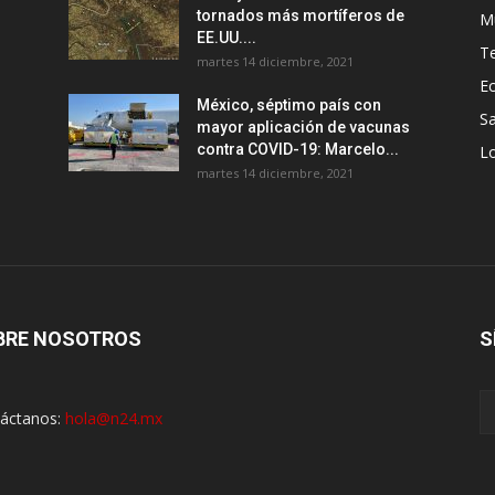
tornados más mortíferos de
M
EE.UU....
T
martes 14 diciembre, 2021
E
México, séptimo país con
Sa
mayor aplicación de vacunas
contra COVID-19: Marcelo...
Lo
martes 14 diciembre, 2021
BRE NOSOTROS
S
áctanos:
hola@n24.mx