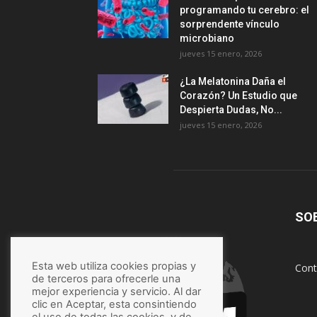
programando tu cerebro: el
sorprendente vínculo
microbiano
jueves 15 enero, 2026
¿La Melatonina Daña el
Corazón? Un Estudio que
Despierta Dudas, No...
jueves 15 enero, 2026
SO
Esta web utiliza cookies propias y
Cont
de terceros para ofrecerle una
mejor experiencia y servicio. Al dar
clic en Aceptar, esta consintiendo