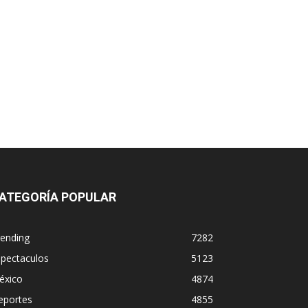
ATEGORÍA POPULAR
rending
7282
spectaculos
5123
éxico
4874
eportes
4855