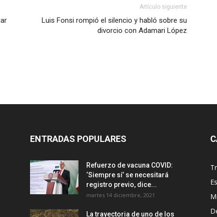
Artículo siguiente
gar
Luis Fonsi rompió el silencio y habló sobre su
divorcio con Adamari López
ENTRADAS POPULARES
C
Refuerzo de vacuna COVID:
T
‘Siempre sí’ se necesitará
E
registro previo, dice...
martes 14 diciembre, 2021
M
D
La trayectoria de uno de los