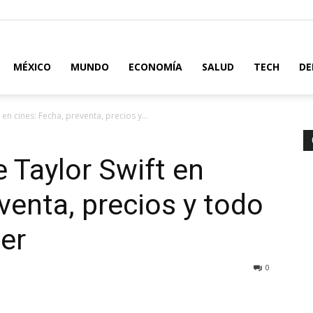
MÉXICO
MUNDO
ECONOMÍA
SALUD
TECH
DE
 en cines: Fecha, preventa, precios y...
e Taylor Swift en
venta, precios y todo
er
0