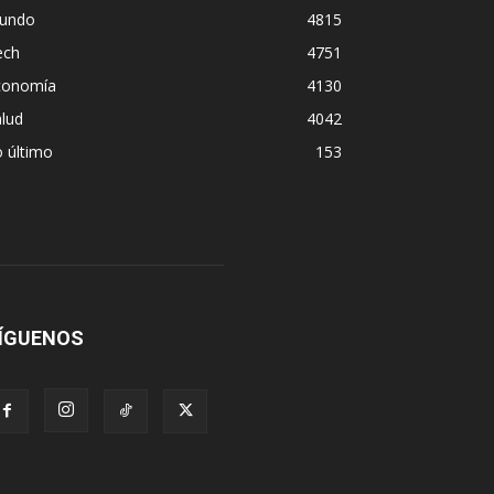
undo
4815
ech
4751
conomía
4130
lud
4042
 último
153
ÍGUENOS