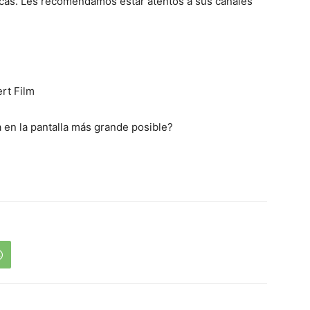
icas. Les recomendamos estar atentos a sus canales
ert Film
a en la pantalla más grande posible?