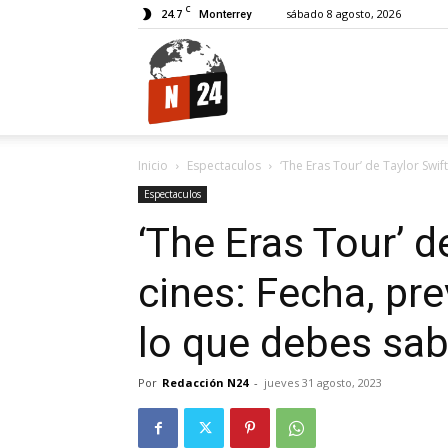
C
24.7
sábado 8 agosto, 2026
Monterrey
N24.
Inicio
Espectaculos
‘The Eras Tour’ de Taylor Swift
Espectaculos
‘The Eras Tour’ d
cines: Fecha, pre
lo que debes sab
Por
Redacción N24
-
jueves 31 agosto, 2023