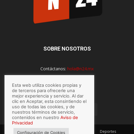
SOBRE NOSOTROS
Contáctanos:
hola@n24.mx
Esta web utiliza cookies propias y
SÍGUENOS
de terceros para ofrecerle una
mejor experiencia y servicio. Al dar
clic en Aceptar, esta consintiendo el
uso de todas las cookies, y de
nuestros términos de servicio,
contenidos en nuestro
Aviso de
Privacidad
México
Mundo
Economía
Salud
Tech
Deportes
Configuración de Cookies