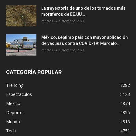
La trayectoria de uno de los tornados más
mortíferos de EE.UU....
martes 14 diciembre, 2021
México, séptimo país con mayor aplicación
de vacunas contra COVID-19: Marcelo...
martes 14 diciembre, 2021
CATEGORÍA POPULAR
Trending
7282
Espectaculos
5123
México
4874
Deportes
4855
Mundo
4815
Tech
4751