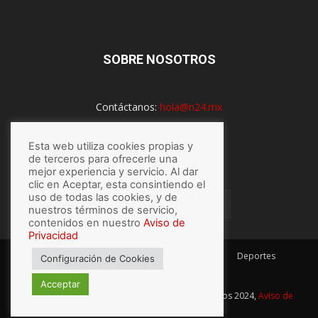
SOBRE NOSOTROS
Contáctanos:
hola@n24.mx
Esta web utiliza cookies propias y
de terceros para ofrecerle una
SÍGUENOS
mejor experiencia y servicio. Al dar
clic en Aceptar, esta consintiendo el
uso de todas las cookies, y de
nuestros términos de servicio,
contenidos en nuestro
Aviso de
Privacidad
México
Mundo
Economía
Salud
Tech
Deportes
Configuración de Cookies
Espectaculos
Lo último
Acceptar
© Hecho con
por N24.mx, Derechos Reservados 2024,
Aviso de
privacidad