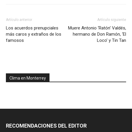
Artículo anterior
Artículo siguiente
Los acuerdos prenupciales
Muere Antonio ‘Ratón’ Valdés,
más caros y extraños de los
hermano de Don Ramón, ‘El
famosos
Loco’ y Tin Tan
Clima en Monterrey
RECOMENDACIONES DEL EDITOR