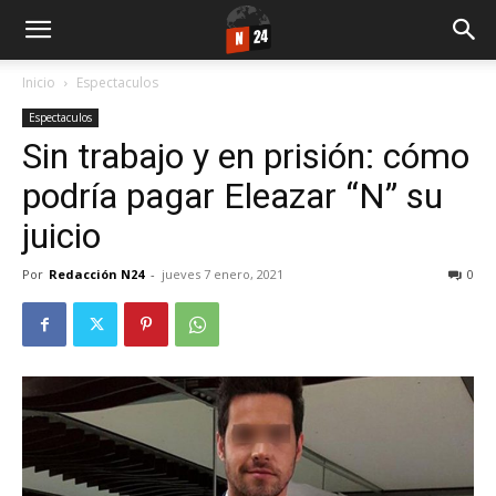
Inicio
Espectaculos
Espectaculos
Sin trabajo y en prisión: cómo
podría pagar Eleazar “N” su
juicio
Por
Redacción N24
-
jueves 7 enero, 2021
0