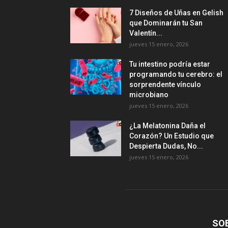
7 Diseños de Uñas en Gelish
que Dominarán tu San
Valentín...
jueves 15 enero, 2026
Tu intestino podría estar
programando tu cerebro: el
sorprendente vínculo
microbiano
jueves 15 enero, 2026
¿La Melatonina Daña el
Corazón? Un Estudio que
Despierta Dudas, No...
jueves 15 enero, 2026
SO