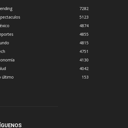
rending
7282
spectaculos
5123
éxico
4874
eportes
4855
undo
4815
ech
4751
conomía
4130
lud
4042
 último
153
ÍGUENOS