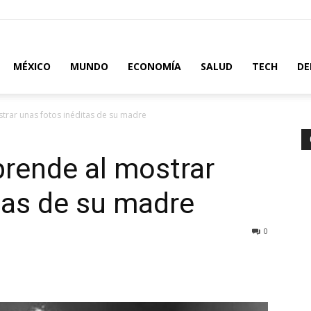
MÉXICO
MUNDO
ECONOMÍA
SALUD
TECH
DE
strar unas fotos inéditas de su madre
prende al mostrar
tas de su madre
0