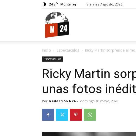
C
24.8
viernes 7 agosto, 2026
Monterrey
N24.
Inicio
Espectaculos
Ricky Martin sorprende al mo
Espectaculos
Ricky Martin sor
unas fotos inédi
Por
Redacción N24
-
domingo 10 mayo, 2020