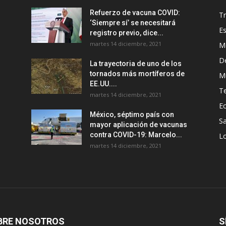
Refuerzo de vacuna COVID:
T
‘Siempre sí’ se necesitará
E
registro previo, dice...
martes 14 diciembre, 2021
M
D
La trayectoria de uno de los
tornados más mortíferos de
M
EE.UU....
T
martes 14 diciembre, 2021
E
México, séptimo país con
Sa
mayor aplicación de vacunas
contra COVID-19: Marcelo...
Lo
martes 14 diciembre, 2021
BRE NOSOTROS
S