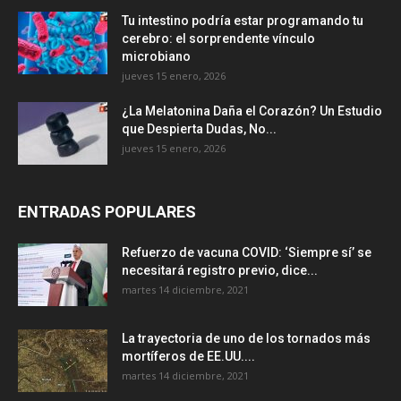
Tu intestino podría estar programando tu
cerebro: el sorprendente vínculo
microbiano
jueves 15 enero, 2026
¿La Melatonina Daña el Corazón? Un Estudio
que Despierta Dudas, No...
jueves 15 enero, 2026
ENTRADAS POPULARES
Refuerzo de vacuna COVID: ‘Siempre sí’ se
necesitará registro previo, dice...
martes 14 diciembre, 2021
La trayectoria de uno de los tornados más
mortíferos de EE.UU....
martes 14 diciembre, 2021