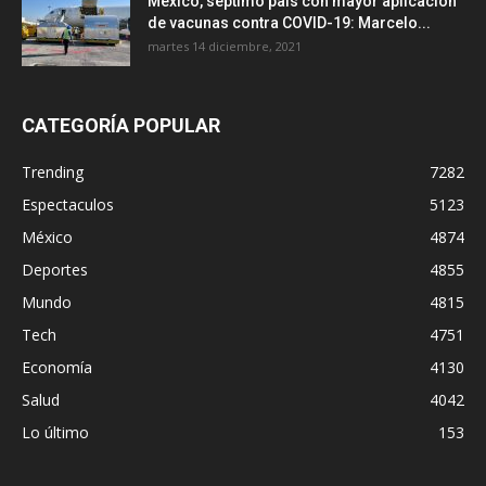
México, séptimo país con mayor aplicación
de vacunas contra COVID-19: Marcelo...
martes 14 diciembre, 2021
CATEGORÍA POPULAR
Trending
7282
Espectaculos
5123
México
4874
Deportes
4855
Mundo
4815
Tech
4751
Economía
4130
Salud
4042
Lo último
153