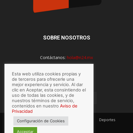
SOBRE NOSOTROS
Contáctanos:
hola@n24.mx
Esta web utiliza cookies propias y
SÍGUENOS
de terceros para ofrecerle una
mejor experiencia y servicio. Al dar
clic en Aceptar, esta consintiendo el
uso de todas las cookies, y de
nuestros términos de servicio,
contenidos en nuestro
Aviso de
Privacidad
México
Mundo
Economía
Salud
Tech
Deportes
Configuración de Cookies
Espectaculos
Lo último
Acceptar