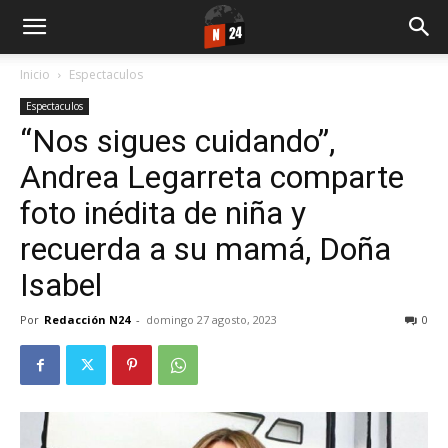
Inicio
Espectaculos
Espectaculos
“Nos sigues cuidando”,
Andrea Legarreta comparte
foto inédita de niña y
recuerda a su mamá, Doña
Isabel
Por
Redacción N24
-
domingo 27 agosto, 2023
0