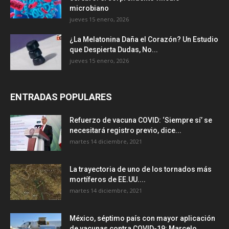
microbiano
jueves 15 enero, 2026
¿La Melatonina Daña el Corazón? Un Estudio
que Despierta Dudas, No...
jueves 15 enero, 2026
ENTRADAS POPULARES
Refuerzo de vacuna COVID: ‘Siempre sí’ se
necesitará registro previo, dice...
martes 14 diciembre, 2021
La trayectoria de uno de los tornados más
mortíferos de EE.UU....
martes 14 diciembre, 2021
México, séptimo país con mayor aplicación
de vacunas contra COVID-19: Marcelo...