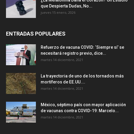
¿La Melatonina Daña el Corazón? Un Estudio
que Despierta Dudas, No...
jueves 15 enero, 2026
ENTRADAS POPULARES
Refuerzo de vacuna COVID: ‘Siempre sí’ se
necesitará registro previo, dice...
martes 14 diciembre, 2021
La trayectoria de uno de los tornados más
mortíferos de EE.UU....
martes 14 diciembre, 2021
México, séptimo país con mayor aplicación
de vacunas contra COVID-19: Marcelo...
martes 14 diciembre, 2021