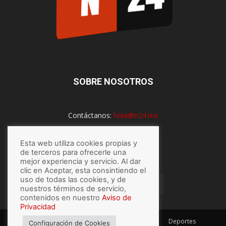
SOBRE NOSOTROS
Contáctanos:
hola@n24.mx
Esta web utiliza cookies propias y
SÍGUENOS
de terceros para ofrecerle una
mejor experiencia y servicio. Al dar
clic en Aceptar, esta consintiendo el
uso de todas las cookies, y de
nuestros términos de servicio,
contenidos en nuestro
Aviso de
Privacidad
México
Mundo
Economía
Salud
Tech
Deportes
Configuración de Cookies