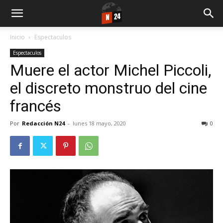
Inicio
Espectaculos
Espectaculos
Muere el actor Michel Piccoli,
el discreto monstruo del cine
francés
Por
Redacción N24
-
lunes 18 mayo, 2020
0