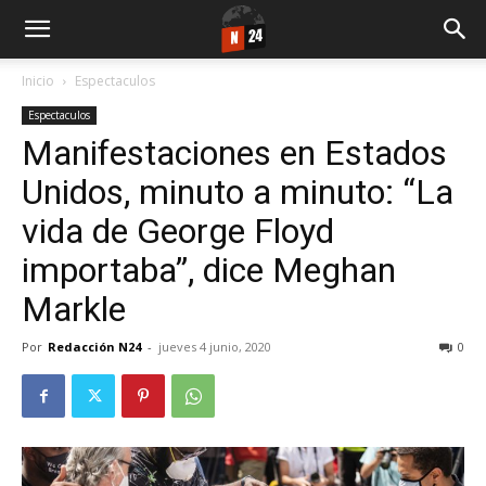
Inicio
Espectaculos
Espectaculos
Manifestaciones en Estados
Unidos, minuto a minuto: “La
vida de George Floyd
importaba”, dice Meghan
Markle
Por
Redacción N24
-
jueves 4 junio, 2020
0