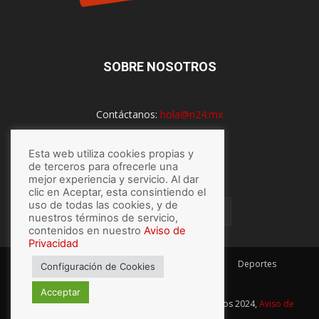
SOBRE NOSOTROS
Contáctanos:
hola@n24.mx
Esta web utiliza cookies propias y
SÍGUENOS
de terceros para ofrecerle una
mejor experiencia y servicio. Al dar
clic en Aceptar, esta consintiendo el
uso de todas las cookies, y de
nuestros términos de servicio,
contenidos en nuestro
Aviso de
Privacidad
México
Mundo
Economía
Salud
Tech
Deportes
Configuración de Cookies
Espectaculos
Lo último
Acceptar
© Hecho con
por N24.mx, Derechos Reservados 2024,
Aviso de
privacidad