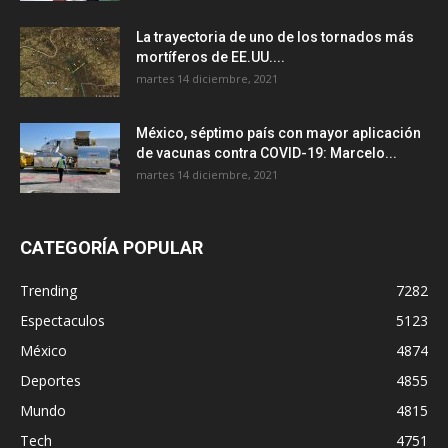
La trayectoria de uno de los tornados más
mortíferos de EE.UU....
martes 14 diciembre, 2021
México, séptimo país con mayor aplicación
de vacunas contra COVID-19: Marcelo...
martes 14 diciembre, 2021
CATEGORÍA POPULAR
Trending
7282
Espectaculos
5123
México
4874
Deportes
4855
Mundo
4815
Tech
4751