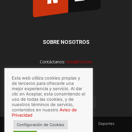
SOBRE NOSOTROS
Contáctanos:
hola@n24.mx
Esta web utiliza cookies propias y
de terceros para ofrecerle una
SÍGUENOS
mejor experiencia y servicio. Al dar
clic en Aceptar, esta consintiendo el
uso de todas las cookies, y de
nuestros términos de servicio,
contenidos en nuestro
Aviso de
Privacidad
México
Mundo
Economía
Salud
Tech
Deportes
Configuración de Cookies
Espectaculos
Lo último