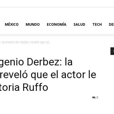
MÉXICO
MUNDO
ECONOMÍA
SALUD
TECH
DE
: la mamá de Vadhir reveló que el...
genio Derbez: la
eveló que el actor le
ctoria Ruffo
0