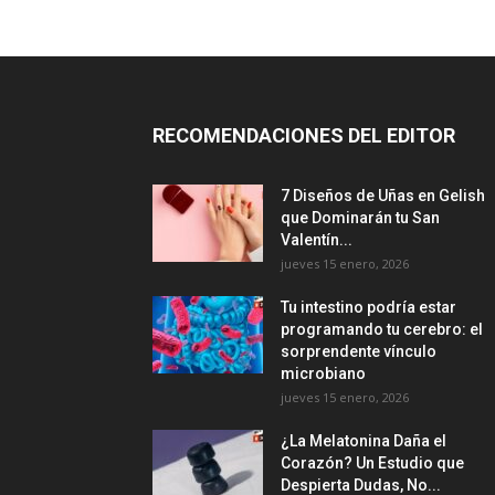
RECOMENDACIONES DEL EDITOR
7 Diseños de Uñas en Gelish
que Dominarán tu San
Valentín...
jueves 15 enero, 2026
Tu intestino podría estar
programando tu cerebro: el
sorprendente vínculo
microbiano
jueves 15 enero, 2026
¿La Melatonina Daña el
Corazón? Un Estudio que
Despierta Dudas, No...