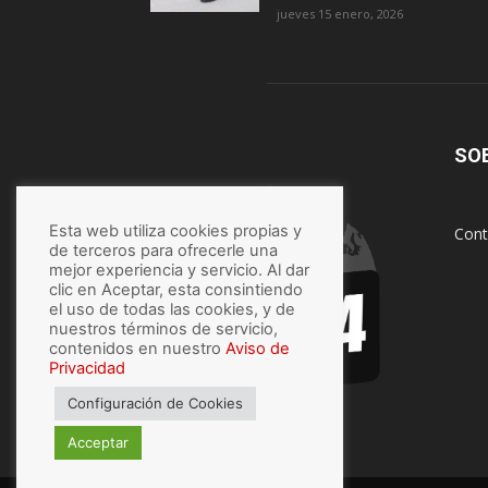
jueves 15 enero, 2026
SO
Esta web utiliza cookies propias y
Cont
de terceros para ofrecerle una
mejor experiencia y servicio. Al dar
clic en Aceptar, esta consintiendo
el uso de todas las cookies, y de
nuestros términos de servicio,
contenidos en nuestro
Aviso de
Privacidad
Configuración de Cookies
Acceptar