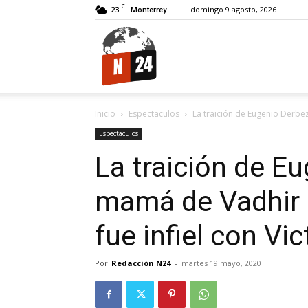
C
23
domingo 9 agosto, 2026
Monterrey
N24.
Inicio
Espectaculos
La traición de Eugenio Derbez
Espectaculos
La traición de Eu
mamá de Vadhir r
fue infiel con Vi
Por
Redacción N24
-
martes 19 mayo, 2020