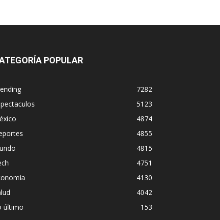
ATEGORÍA POPULAR
rending
7282
spectaculos
5123
éxico
4874
eportes
4855
undo
4815
ech
4751
conomía
4130
lud
4042
 último
153