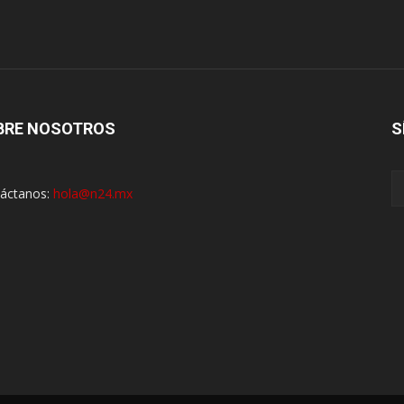
BRE NOSOTROS
S
áctanos:
hola@n24.mx