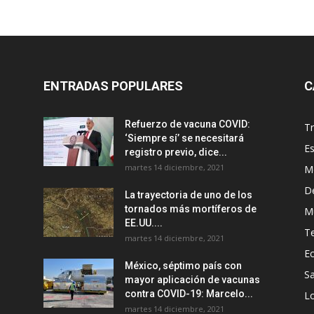
ENTRADAS POPULARES
C
Refuerzo de vacuna COVID:
T
‘Siempre sí’ se necesitará
E
registro previo, dice...
martes 14 diciembre, 2021
M
D
La trayectoria de uno de los
tornados más mortíferos de
M
EE.UU....
T
martes 14 diciembre, 2021
E
México, séptimo país con
Sa
mayor aplicación de vacunas
contra COVID-19: Marcelo...
Lo
martes 14 diciembre, 2021