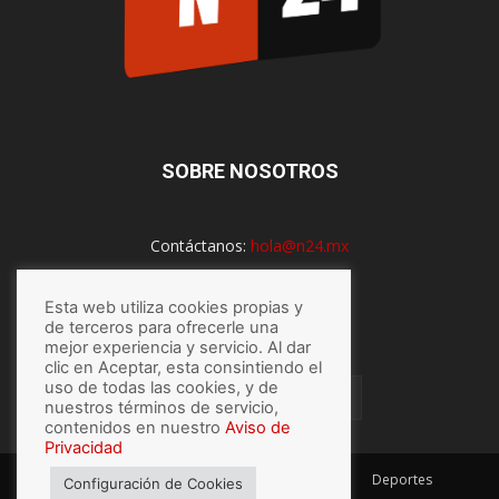
SOBRE NOSOTROS
Contáctanos:
hola@n24.mx
Esta web utiliza cookies propias y
SÍGUENOS
de terceros para ofrecerle una
mejor experiencia y servicio. Al dar
clic en Aceptar, esta consintiendo el
uso de todas las cookies, y de
nuestros términos de servicio,
contenidos en nuestro
Aviso de
Privacidad
México
Mundo
Economía
Salud
Tech
Deportes
Configuración de Cookies