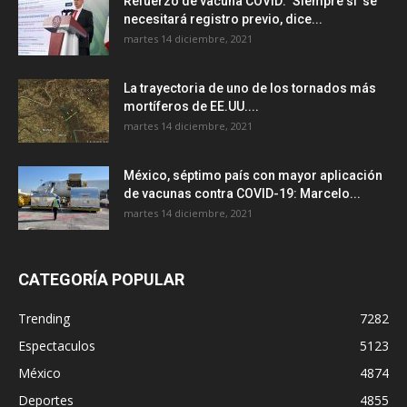
Refuerzo de vacuna COVID: ‘Siempre sí’ se
necesitará registro previo, dice...
martes 14 diciembre, 2021
La trayectoria de uno de los tornados más
mortíferos de EE.UU....
martes 14 diciembre, 2021
México, séptimo país con mayor aplicación
de vacunas contra COVID-19: Marcelo...
martes 14 diciembre, 2021
CATEGORÍA POPULAR
Trending
7282
Espectaculos
5123
México
4874
Deportes
4855