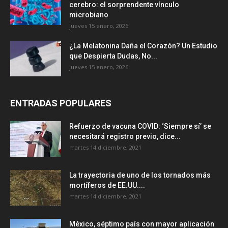
cerebro: el sorprendente vínculo
microbiano
jueves 15 enero, 2026
¿La Melatonina Daña el Corazón? Un Estudio
que Despierta Dudas, No...
jueves 15 enero, 2026
ENTRADAS POPULARES
Refuerzo de vacuna COVID: ‘Siempre sí’ se
necesitará registro previo, dice...
martes 14 diciembre, 2021
La trayectoria de uno de los tornados más
mortíferos de EE.UU....
martes 14 diciembre, 2021
México, séptimo país con mayor aplicación